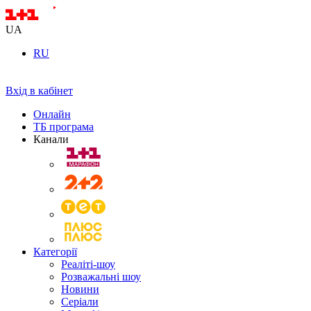
UA
RU
Вхід в кабінет
Онлайн
ТБ програма
Канали
Категорії
Реаліті-шоу
Розважальні шоу
Новини
Серіали