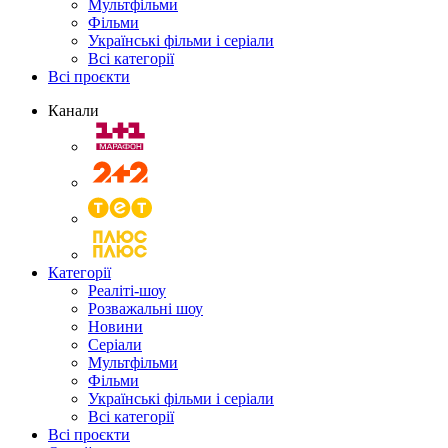
Мультфільми
Фільми
Українські фільми і серіали
Всі категорії
Всі проєкти
Канали
Категорії
Реаліті-шоу
Розважальні шоу
Новини
Серіали
Мультфільми
Фільми
Українські фільми і серіали
Всі категорії
Всі проєкти