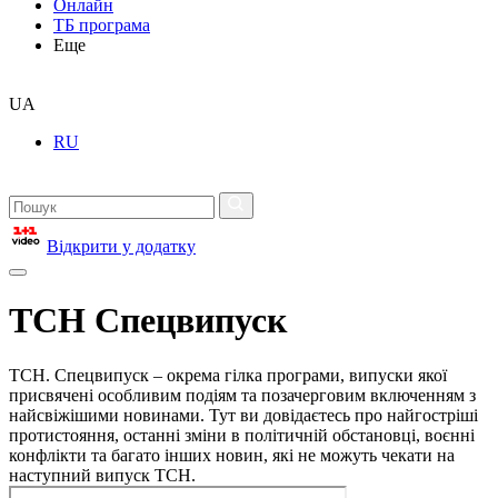
Онлайн
ТБ програма
Еще
UA
RU
Відкрити у додатку
ТСН Спецвипуск
ТСН. Спецвипуск – окрема гілка програми, випуски якої
присвячені особливим подіям та позачерговим включенням з
найсвіжішими новинами. Тут ви довідаєтесь про найгостріші
протистояння, останні зміни в політичній обстановці, воєнні
конфлікти та багато інших новин, які не можуть чекати на
наступний випуск ТСН.