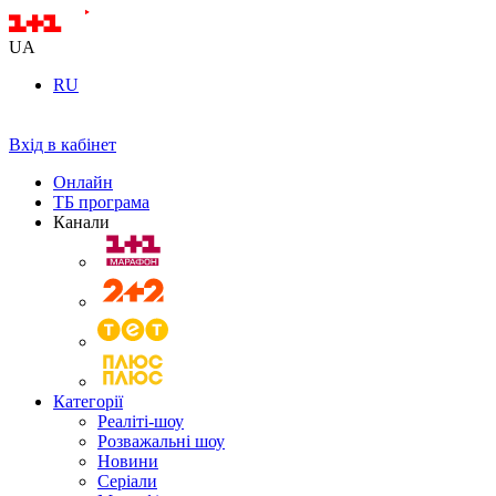
UA
RU
Вхід в кабінет
Онлайн
ТБ програма
Канали
Категорії
Реаліті-шоу
Розважальні шоу
Новини
Серіали