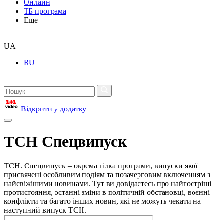
Онлайн
ТБ програма
Еще
UA
RU
Відкрити у додатку
ТСН Спецвипуск
ТСН. Спецвипуск – окрема гілка програми, випуски якої
присвячені особливим подіям та позачерговим включенням з
найсвіжішими новинами. Тут ви довідаєтесь про найгостріші
протистояння, останні зміни в політичній обстановці, воєнні
конфлікти та багато інших новин, які не можуть чекати на
наступний випуск ТСН.