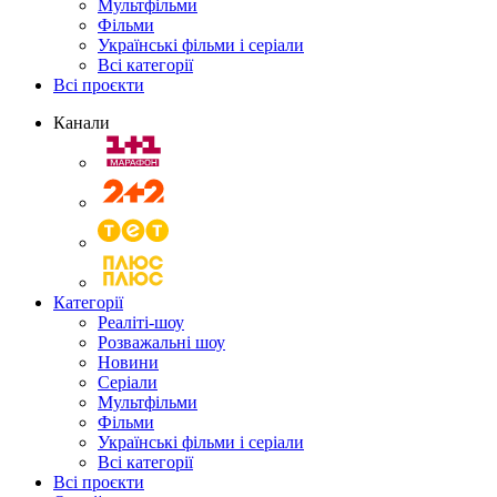
Мультфільми
Фільми
Українські фільми і серіали
Всі категорії
Всі проєкти
Канали
Категорії
Реаліті-шоу
Розважальні шоу
Новини
Серіали
Мультфільми
Фільми
Українські фільми і серіали
Всі категорії
Всі проєкти