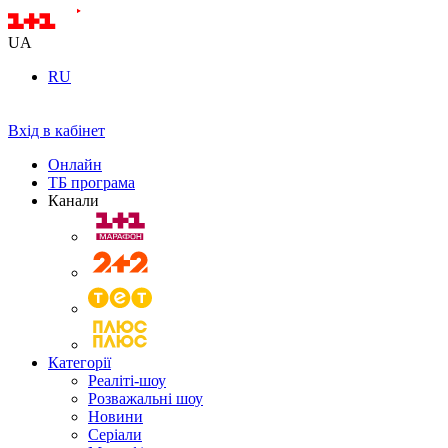
UA
RU
Вхід в кабінет
Онлайн
ТБ програма
Канали
Категорії
Реаліті-шоу
Розважальні шоу
Новини
Серіали