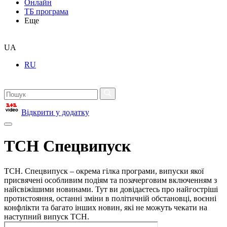
Онлайн
ТБ програма
Еще
UA
RU
Відкрити у додатку
ТСН Спецвипуск
ТСН. Спецвипуск – окрема гілка програми, випуски якої
присвячені особливим подіям та позачерговим включенням з
найсвіжішими новинами. Тут ви довідаєтесь про найгостріші
протистояння, останні зміни в політичній обстановці, воєнні
конфлікти та багато інших новин, які не можуть чекати на
наступний випуск ТСН.