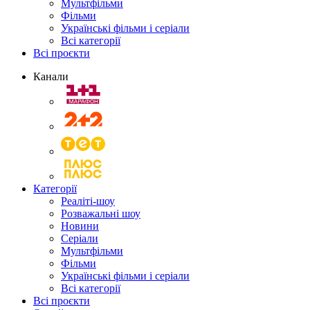
Мультфільми
Фільми
Українські фільми і серіали
Всі категорії
Всі проєкти
Канали
Категорії
Реаліті-шоу
Розважальні шоу
Новини
Серіали
Мультфільми
Фільми
Українські фільми і серіали
Всі категорії
Всі проєкти