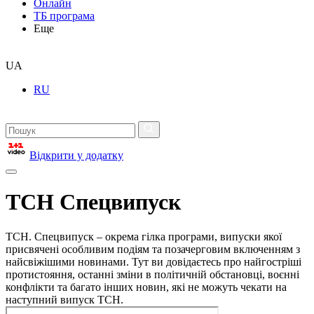
Онлайн
ТБ програма
Еще
UA
RU
Відкрити у додатку
ТСН Спецвипуск
ТСН. Спецвипуск – окрема гілка програми, випуски якої
присвячені особливим подіям та позачерговим включенням з
найсвіжішими новинами. Тут ви довідаєтесь про найгостріші
протистояння, останні зміни в політичній обстановці, воєнні
конфлікти та багато інших новин, які не можуть чекати на
наступний випуск ТСН.