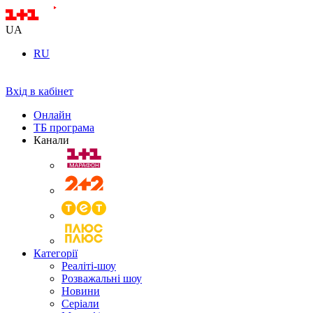
UA
RU
Вхід в кабінет
Онлайн
ТБ програма
Канали
Категорії
Реаліті-шоу
Розважальні шоу
Новини
Серіали