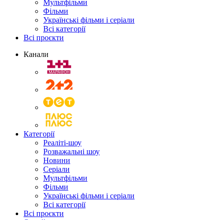
Мультфільми
Фільми
Українські фільми і серіали
Всі категорії
Всі проєкти
Канали
Категорії
Реаліті-шоу
Розважальні шоу
Новини
Серіали
Мультфільми
Фільми
Українські фільми і серіали
Всі категорії
Всі проєкти