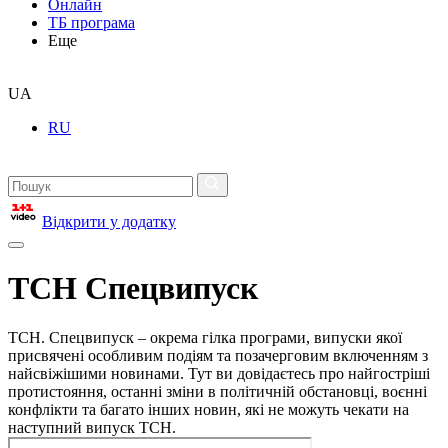
Онлайн
ТБ програма
Еще
UA
RU
Відкрити у додатку
ТСН Спецвипуск
ТСН. Спецвипуск – окрема гілка програми, випуски якої
присвячені особливим подіям та позачерговим включенням з
найсвіжішими новинами. Тут ви довідаєтесь про найгостріші
протистояння, останні зміни в політичній обстановці, воєнні
конфлікти та багато інших новин, які не можуть чекати на
наступний випуск ТСН.