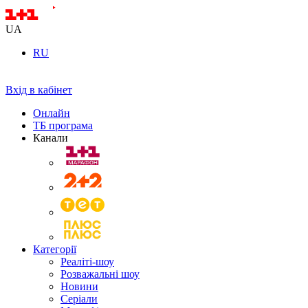
UA
RU
Вхід в кабінет
Онлайн
ТБ програма
Канали
Категорії
Реаліті-шоу
Розважальні шоу
Новини
Серіали