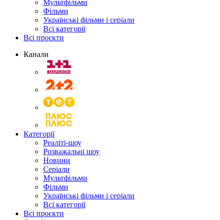
Мультфільми
Фільми
Українські фільми і серіали
Всі категорії
Всі проєкти
Канали
Категорії
Реаліті-шоу
Розважальні шоу
Новини
Серіали
Мультфільми
Фільми
Українські фільми і серіали
Всі категорії
Всі проєкти