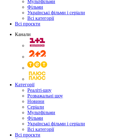
Мультфільми
Фільми
Українські фільми і серіали
Всі категорії
Всі проєкти
Канали
Категорії
Реаліті-шоу
Розважальні шоу
Новини
Серіали
Мультфільми
Фільми
Українські фільми і серіали
Всі категорії
Всі проєкти