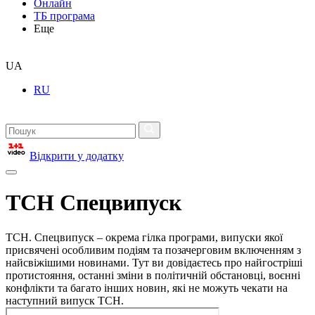
Онлайн
ТБ програма
Еще
UA
RU
Відкрити у додатку
ТСН Спецвипуск
ТСН. Спецвипуск – окрема гілка програми, випуски якої
присвячені особливим подіям та позачерговим включенням з
найсвіжішими новинами. Тут ви довідаєтесь про найгостріші
протистояння, останні зміни в політичній обстановці, воєнні
конфлікти та багато інших новин, які не можуть чекати на
наступний випуск ТСН.