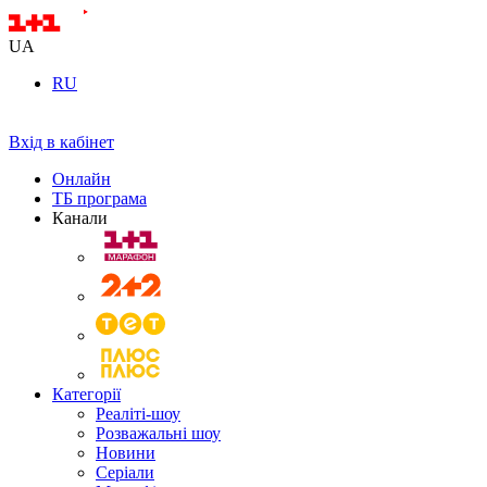
UA
RU
Вхід в кабінет
Онлайн
ТБ програма
Канали
Категорії
Реаліті-шоу
Розважальні шоу
Новини
Серіали