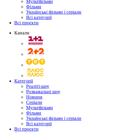
Мультфільми
Фільми
Українські фільми і серіали
Всі категорії
Всі проєкти
Канали
Категорії
Реаліті-шоу
Розважальні шоу
Новини
Серіали
Мультфільми
Фільми
Українські фільми і серіали
Всі категорії
Всі проєкти