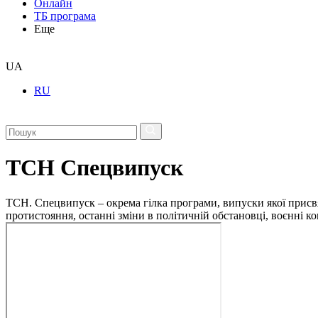
Онлайн
ТБ програма
Еще
UA
RU
ТСН Спецвипуск
ТСН. Спецвипуск – окрема гілка програми, випуски якої присв
протистояння, останні зміни в політичній обстановці, воєнні 