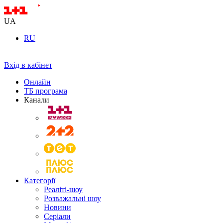
UA
RU
Вхід в кабінет
Онлайн
ТБ програма
Канали
Категорії
Реаліті-шоу
Розважальні шоу
Новини
Серіали