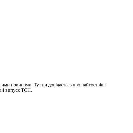
шими новинами. Тут ви довідаєтесь про найгостріші
ний випуск ТСН.