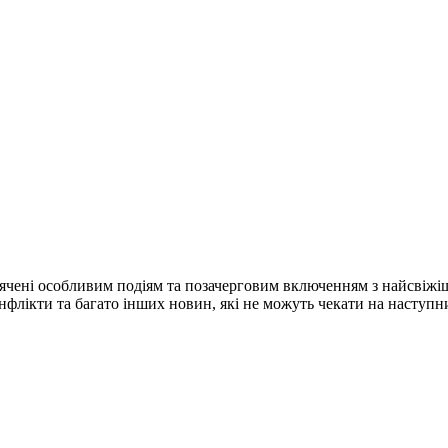
ячені особливим подіям та позачерговим включенням з найсвіжі
конфлікти та багато інших новин, які не можуть чекати на наступ