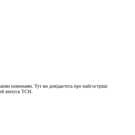
шими новинами. Тут ви довідаєтесь про найгостріші
ний випуск ТСН.