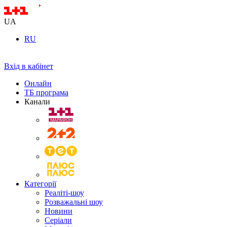
UA
RU
Вхід в кабінет
Онлайн
ТБ програма
Канали
Категорії
Реаліті-шоу
Розважальні шоу
Новини
Серіали