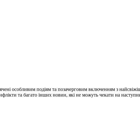
ячені особливим подіям та позачерговим включенням з найсвіжі
конфлікти та багато інших новин, які не можуть чекати на наступ