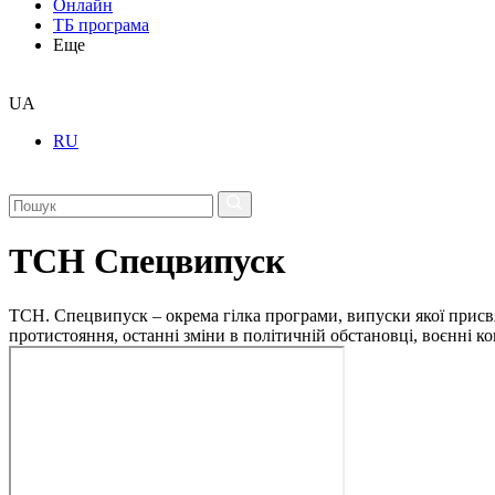
Онлайн
ТБ програма
Еще
UA
RU
ТСН Спецвипуск
ТСН. Спецвипуск – окрема гілка програми, випуски якої присв
протистояння, останні зміни в політичній обстановці, воєнні 