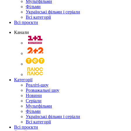
Мультфільми
Фільми
Українські фільми і серіали
Всі категорії
Всі проєкти
Канали
Категорії
Реаліті-шоу
Розважальні шоу
Новини
Серіали
Мультфільми
Фільми
Українські фільми і серіали
Всі категорії
Всі проєкти