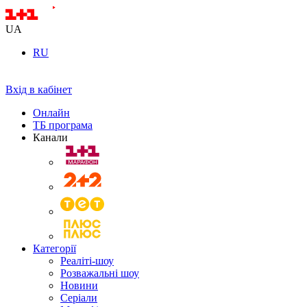
UA
RU
Вхід в кабінет
Онлайн
ТБ програма
Канали
Категорії
Реаліті-шоу
Розважальні шоу
Новини
Серіали