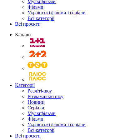
Мультфільми
Фільми
Українські фільми і серіали
Всі категорії
Всі проєкти
Канали
Категорії
Реаліті-шоу
Розважальні шоу
Новини
Серіали
Мультфільми
Фільми
Українські фільми і серіали
Всі категорії
Всі проєкти