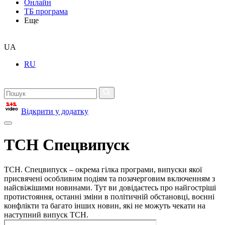
Онлайн
ТБ програма
Еще
UA
RU
Відкрити у додатку
ТСН Спецвипуск
ТСН. Спецвипуск – окрема гілка програми, випуски якої
присвячені особливим подіям та позачерговим включенням з
найсвіжішими новинами. Тут ви довідаєтесь про найгостріші
протистояння, останні зміни в політичній обстановці, воєнні
конфлікти та багато інших новин, які не можуть чекати на
наступний випуск ТСН.