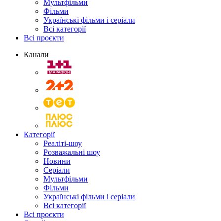
Мультфільми
Фільми
Українські фільми і серіали
Всі категорії
Всі проєкти
Канали
Категорії
Реаліті-шоу
Розважальні шоу
Новини
Серіали
Мультфільми
Фільми
Українські фільми і серіали
Всі категорії
Всі проєкти