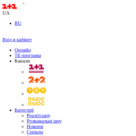
UA
RU
Вхід в кабінет
Онлайн
ТБ програма
Канали
Категорії
Реаліті-шоу
Розважальні шоу
Новини
Серіали