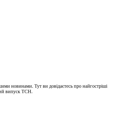
шими новинами. Тут ви довідаєтесь про найгостріші
ний випуск ТСН.