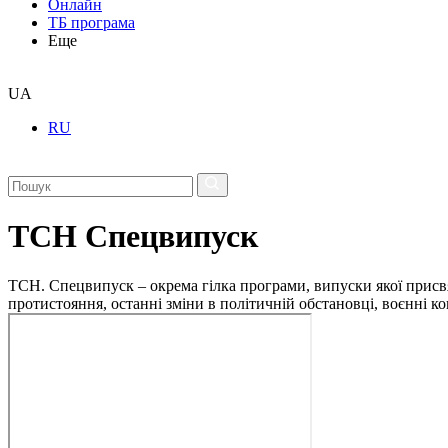
Онлайн
ТБ програма
Еще
UA
RU
ТСН Спецвипуск
ТСН. Спецвипуск – окрема гілка програми, випуски якої присв
протистояння, останні зміни в політичній обстановці, воєнні 