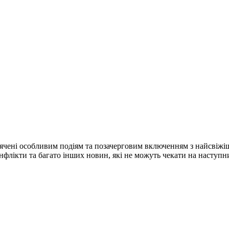
ячені особливим подіям та позачерговим включенням з найсвіжі
конфлікти та багато інших новин, які не можуть чекати на наступ