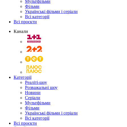
Мультфільми
Фільми
Українські фільми і серіали
Всі категорії
Всі проєкти
Канали
Категорії
Реаліті-шоу
Розважальні шоу
Новини
Серіали
Мультфільми
Фільми
Українські фільми і серіали
Всі категорії
Всі проєкти