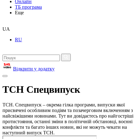
Онлайн
ТБ програма
Еще
UA
RU
Відкрити у додатку
ТСН Спецвипуск
ТСН. Спецвипуск – окрема гілка програми, випуски якої
присвячені особливим подіям та позачерговим включенням з
найсвіжішими новинами. Тут ви довідаєтесь про найгостріші
протистояння, останні зміни в політичній обстановці, воєнні
конфлікти та багато інших новин, які не можуть чекати на
наступний випуск ТСН.