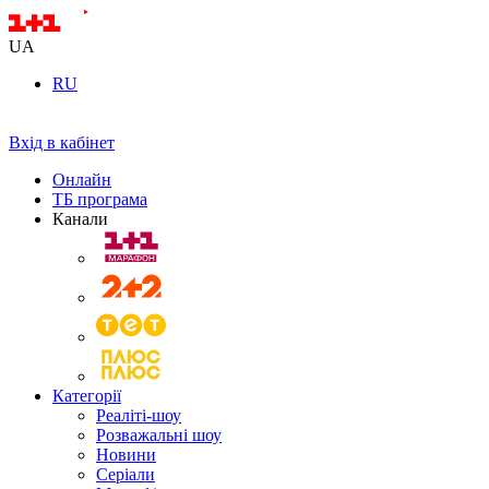
UA
RU
Вхід в кабінет
Онлайн
ТБ програма
Канали
Категорії
Реаліті-шоу
Розважальні шоу
Новини
Серіали