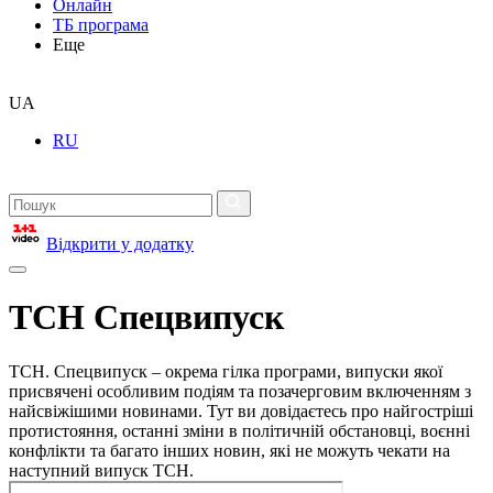
Онлайн
ТБ програма
Еще
UA
RU
Відкрити у додатку
ТСН Спецвипуск
ТСН. Спецвипуск – окрема гілка програми, випуски якої
присвячені особливим подіям та позачерговим включенням з
найсвіжішими новинами. Тут ви довідаєтесь про найгостріші
протистояння, останні зміни в політичній обстановці, воєнні
конфлікти та багато інших новин, які не можуть чекати на
наступний випуск ТСН.