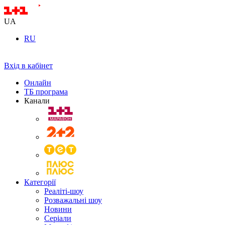
UA
RU
Вхід в кабінет
Онлайн
ТБ програма
Канали
Категорії
Реаліті-шоу
Розважальні шоу
Новини
Серіали