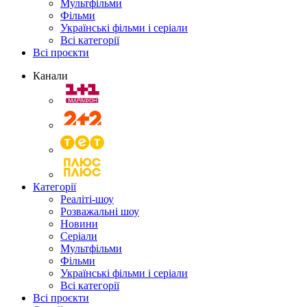
Мультфільми
Фільми
Українські фільми і серіали
Всі категорії
Всі проєкти
Канали
Категорії
Реаліті-шоу
Розважальні шоу
Новини
Серіали
Мультфільми
Фільми
Українські фільми і серіали
Всі категорії
Всі проєкти