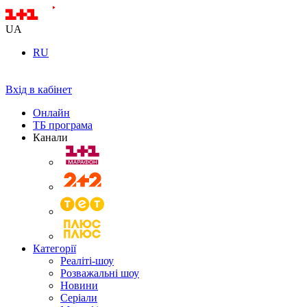
UA
RU
Вхід в кабінет
Онлайн
ТБ програма
Канали
Категорії
Реаліті-шоу
Розважальні шоу
Новини
Серіали