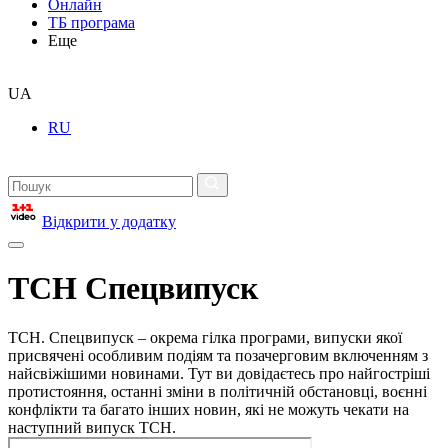
Онлайн
ТБ програма
Еще
UA
RU
Відкрити у додатку
ТСН Спецвипуск
ТСН. Спецвипуск – окрема гілка програми, випуски якої
присвячені особливим подіям та позачерговим включенням з
найсвіжішими новинами. Тут ви довідаєтесь про найгостріші
протистояння, останні зміни в політичній обстановці, воєнні
конфлікти та багато інших новин, які не можуть чекати на
наступний випуск ТСН.