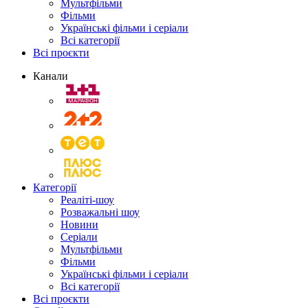
Мультфільми
Фільми
Українські фільми і серіали
Всі категорії
Всі проєкти
Канали
Категорії
Реаліті-шоу
Розважальні шоу
Новини
Серіали
Мультфільми
Фільми
Українські фільми і серіали
Всі категорії
Всі проєкти