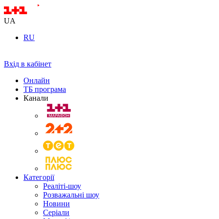
UA
RU
Вхід в кабінет
Онлайн
ТБ програма
Канали
Категорії
Реаліті-шоу
Розважальні шоу
Новини
Серіали