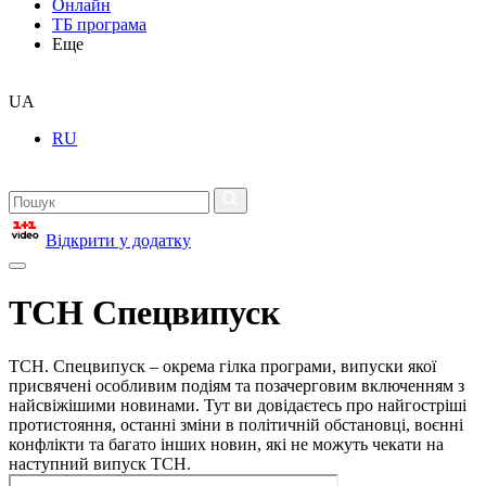
Онлайн
ТБ програма
Еще
UA
RU
Відкрити у додатку
ТСН Спецвипуск
ТСН. Спецвипуск – окрема гілка програми, випуски якої
присвячені особливим подіям та позачерговим включенням з
найсвіжішими новинами. Тут ви довідаєтесь про найгостріші
протистояння, останні зміни в політичній обстановці, воєнні
конфлікти та багато інших новин, які не можуть чекати на
наступний випуск ТСН.