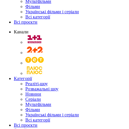
Мультфільми
Фільми
Українські фільми і серіали
Всі категорії
Всі проєкти
Канали
Категорії
Реаліті-шоу
Розважальні шоу
Новини
Серіали
Мультфільми
Фільми
Українські фільми і серіали
Всі категорії
Всі проєкти