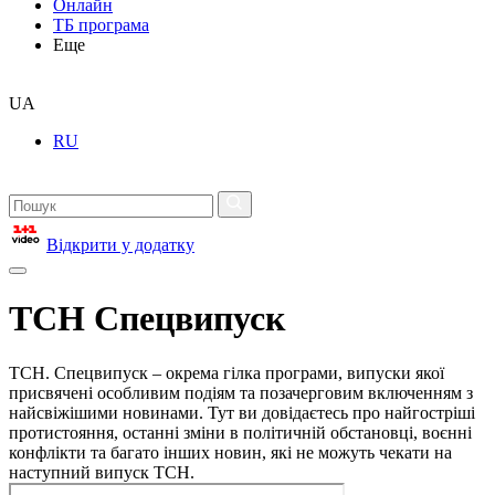
Онлайн
ТБ програма
Еще
UA
RU
Відкрити у додатку
ТСН Спецвипуск
ТСН. Спецвипуск – окрема гілка програми, випуски якої
присвячені особливим подіям та позачерговим включенням з
найсвіжішими новинами. Тут ви довідаєтесь про найгостріші
протистояння, останні зміни в політичній обстановці, воєнні
конфлікти та багато інших новин, які не можуть чекати на
наступний випуск ТСН.