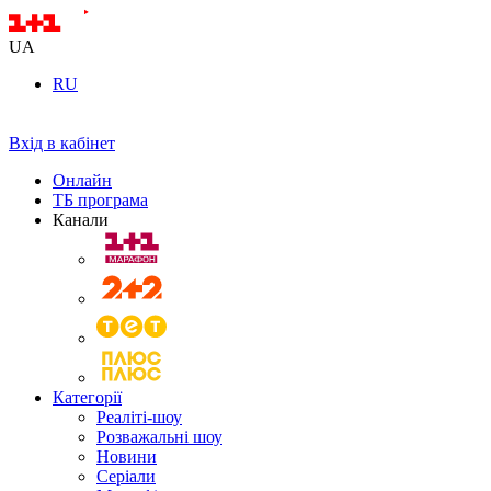
UA
RU
Вхід в кабінет
Онлайн
ТБ програма
Канали
Категорії
Реаліті-шоу
Розважальні шоу
Новини
Серіали