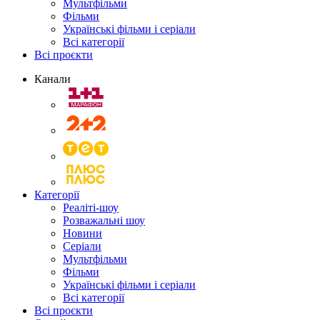
Мультфільми
Фільми
Українські фільми і серіали
Всі категорії
Всі проєкти
Канали
Категорії
Реаліті-шоу
Розважальні шоу
Новини
Серіали
Мультфільми
Фільми
Українські фільми і серіали
Всі категорії
Всі проєкти