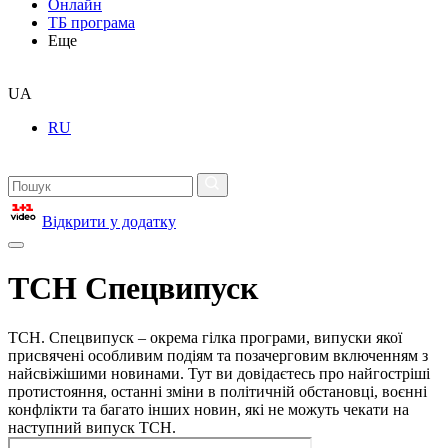
Онлайн
ТБ програма
Еще
UA
RU
Відкрити у додатку
ТСН Спецвипуск
ТСН. Спецвипуск – окрема гілка програми, випуски якої
присвячені особливим подіям та позачерговим включенням з
найсвіжішими новинами. Тут ви довідаєтесь про найгостріші
протистояння, останні зміни в політичній обстановці, воєнні
конфлікти та багато інших новин, які не можуть чекати на
наступний випуск ТСН.