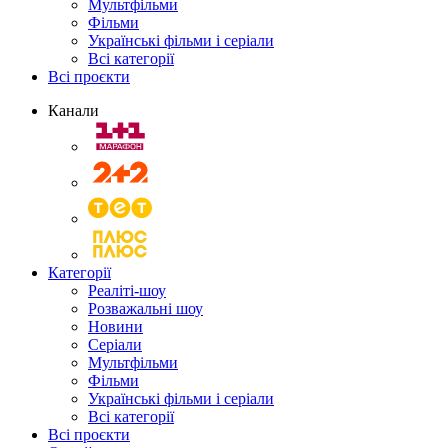
Мультфільми
Фільми
Українські фільми і серіали
Всі категорії
Всі проєкти
Канали
Категорії
Реаліті-шоу
Розважальні шоу
Новини
Серіали
Мультфільми
Фільми
Українські фільми і серіали
Всі категорії
Всі проєкти