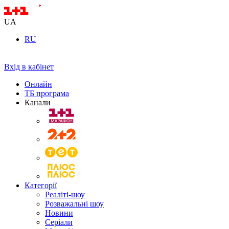
UA
RU
Вхід в кабінет
Онлайн
ТБ програма
Канали
Категорії
Реаліті-шоу
Розважальні шоу
Новини
Серіали