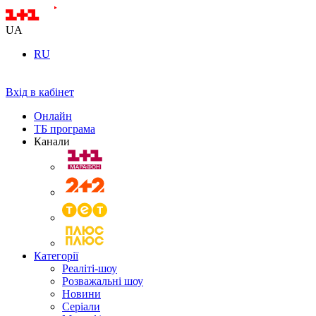
UA
RU
Вхід в кабінет
Онлайн
ТБ програма
Канали
Категорії
Реаліті-шоу
Розважальні шоу
Новини
Серіали