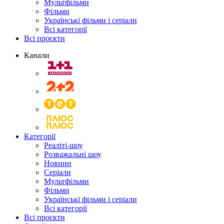
Мультфільми
Фільми
Українські фільми і серіали
Всі категорії
Всі проєкти
Канали
Категорії
Реаліті-шоу
Розважальні шоу
Новини
Серіали
Мультфільми
Фільми
Українські фільми і серіали
Всі категорії
Всі проєкти