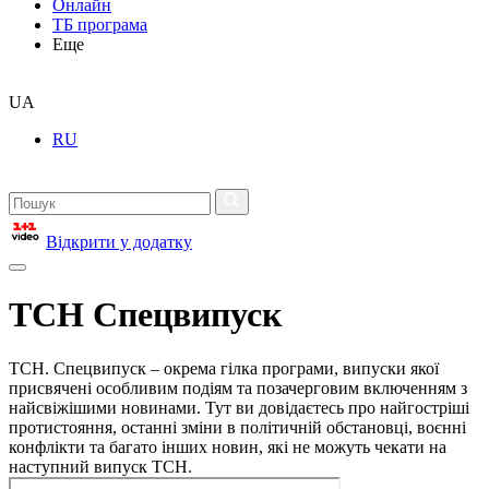
Онлайн
ТБ програма
Еще
UA
RU
Відкрити у додатку
ТСН Спецвипуск
ТСН. Спецвипуск – окрема гілка програми, випуски якої
присвячені особливим подіям та позачерговим включенням з
найсвіжішими новинами. Тут ви довідаєтесь про найгостріші
протистояння, останні зміни в політичній обстановці, воєнні
конфлікти та багато інших новин, які не можуть чекати на
наступний випуск ТСН.