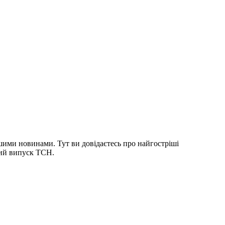
шими новинами. Тут ви довідаєтесь про найгостріші
ний випуск ТСН.