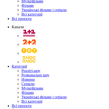
Мультфільми
Фільми
Українські фільми і серіали
Всі категорії
Всі проєкти
Канали
Категорії
Реаліті-шоу
Розважальні шоу
Новини
Серіали
Мультфільми
Фільми
Українські фільми і серіали
Всі категорії
Всі проєкти