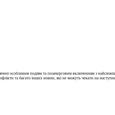
ячені особливим подіям та позачерговим включенням з найсвіжі
конфлікти та багато інших новин, які не можуть чекати на наступ