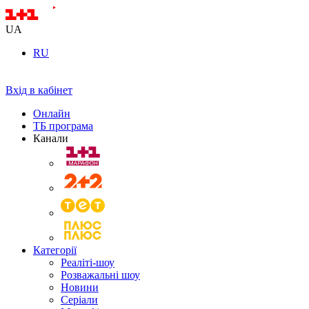
UA
RU
Вхід в кабінет
Онлайн
ТБ програма
Канали
Категорії
Реаліті-шоу
Розважальні шоу
Новини
Серіали