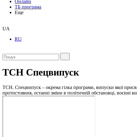
Онлайн
ТБ програма
Еще
UA
RU
ТСН Спецвипуск
ТСН. Спецвипуск – окрема гілка програми, випуски якої присв
протистояння, останні зміни в політичній обстановці, воєнні 