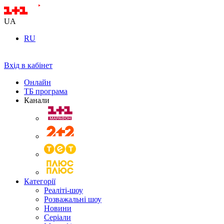
UA
RU
Вхід в кабінет
Онлайн
ТБ програма
Канали
Категорії
Реаліті-шоу
Розважальні шоу
Новини
Серіали