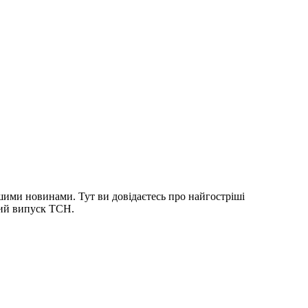
шими новинами. Тут ви довідаєтесь про найгостріші
ний випуск ТСН.