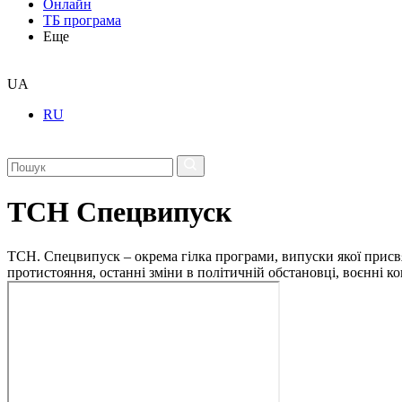
Онлайн
ТБ програма
Еще
UA
RU
ТСН Спецвипуск
ТСН. Спецвипуск – окрема гілка програми, випуски якої присв
протистояння, останні зміни в політичній обстановці, воєнні 