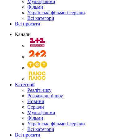
Мультфільми
Фільми
Українські фільми і серіали
Всі категорії
Всі проєкти
Канали
Категорії
Реаліті-шоу
Розважальні шоу
Новини
Серіали
Мультфільми
Фільми
Українські фільми і серіали
Всі категорії
Всі проєкти