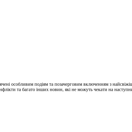
ячені особливим подіям та позачерговим включенням з найсвіжі
конфлікти та багато інших новин, які не можуть чекати на наступ