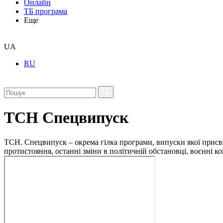
Онлайн
ТБ програма
Еще
UA
RU
ТСН Спецвипуск
ТСН. Спецвипуск – окрема гілка програми, випуски якої присв
протистояння, останні зміни в політичній обстановці, воєнні 