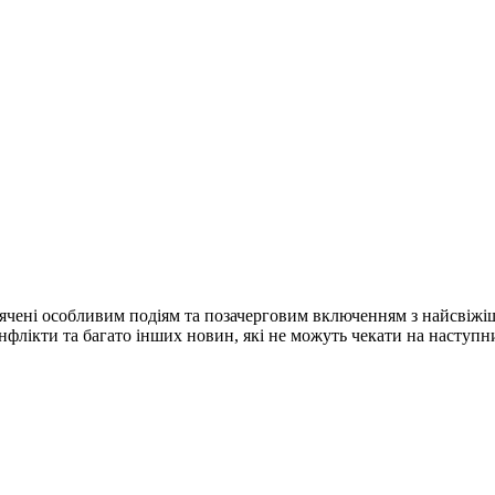
ячені особливим подіям та позачерговим включенням з найсвіжі
конфлікти та багато інших новин, які не можуть чекати на наступ