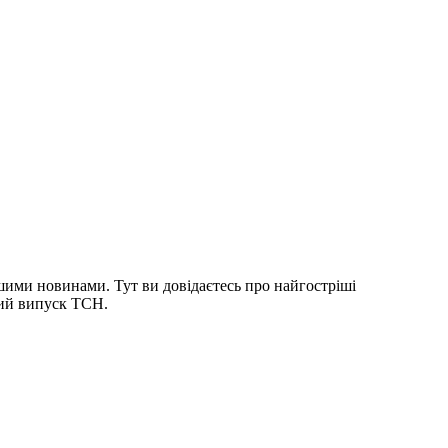
шими новинами. Тут ви довідаєтесь про найгостріші
ний випуск ТСН.