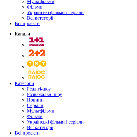
Мультфільми
Фільми
Українські фільми і серіали
Всі категорії
Всі проєкти
Канали
Категорії
Реаліті-шоу
Розважальні шоу
Новини
Серіали
Мультфільми
Фільми
Українські фільми і серіали
Всі категорії
Всі проєкти