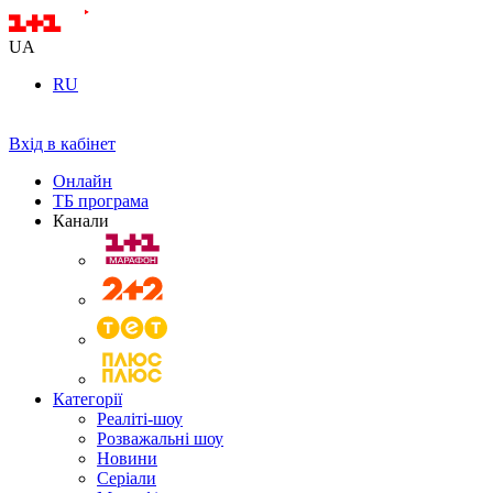
UA
RU
Вхід в кабінет
Онлайн
ТБ програма
Канали
Категорії
Реаліті-шоу
Розважальні шоу
Новини
Серіали