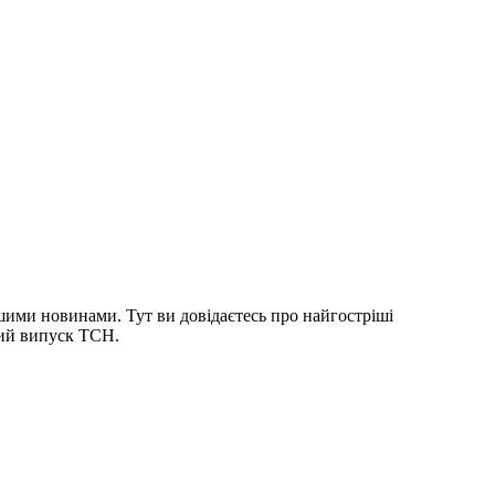
шими новинами. Тут ви довідаєтесь про найгостріші
ний випуск ТСН.