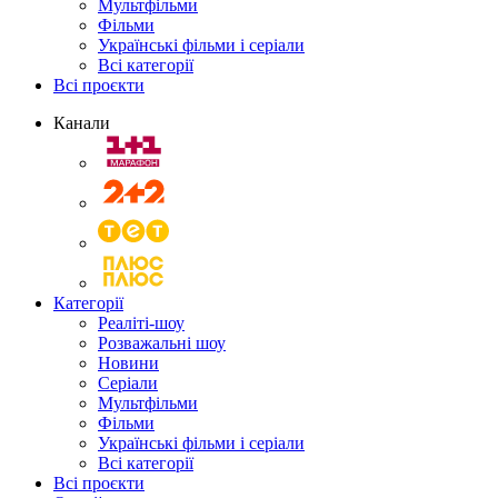
Мультфільми
Фільми
Українські фільми і серіали
Всі категорії
Всі проєкти
Канали
Категорії
Реаліті-шоу
Розважальні шоу
Новини
Серіали
Мультфільми
Фільми
Українські фільми і серіали
Всі категорії
Всі проєкти