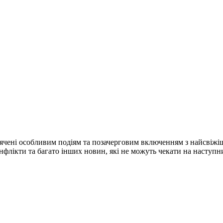
ячені особливим подіям та позачерговим включенням з найсвіжі
конфлікти та багато інших новин, які не можуть чекати на наступ