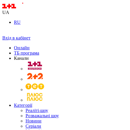
UA
RU
Вхід в кабінет
Онлайн
ТБ програма
Канали
Категорії
Реаліті-шоу
Розважальні шоу
Новини
Серіали