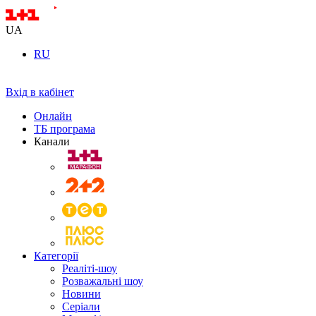
UA
RU
Вхід в кабінет
Онлайн
ТБ програма
Канали
Категорії
Реаліті-шоу
Розважальні шоу
Новини
Серіали