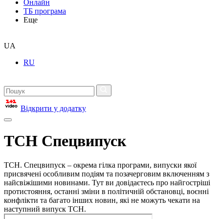
Онлайн
ТБ програма
Еще
UA
RU
Відкрити у додатку
ТСН Спецвипуск
ТСН. Спецвипуск – окрема гілка програми, випуски якої
присвячені особливим подіям та позачерговим включенням з
найсвіжішими новинами. Тут ви довідаєтесь про найгостріші
протистояння, останні зміни в політичній обстановці, воєнні
конфлікти та багато інших новин, які не можуть чекати на
наступний випуск ТСН.