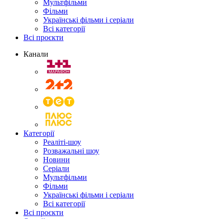
Мультфільми
Фільми
Українські фільми і серіали
Всі категорії
Всі проєкти
Канали
Категорії
Реаліті-шоу
Розважальні шоу
Новини
Серіали
Мультфільми
Фільми
Українські фільми і серіали
Всі категорії
Всі проєкти