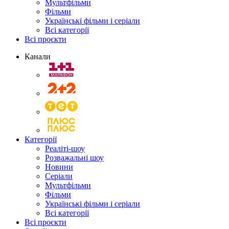
Мультфільми
Фільми
Українські фільми і серіали
Всі категорії
Всі проєкти
Канали
Категорії
Реаліті-шоу
Розважальні шоу
Новини
Серіали
Мультфільми
Фільми
Українські фільми і серіали
Всі категорії
Всі проєкти