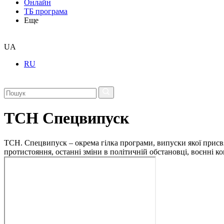
Онлайн
ТБ програма
Еще
UA
RU
ТСН Спецвипуск
ТСН. Спецвипуск – окрема гілка програми, випуски якої присв
протистояння, останні зміни в політичній обстановці, воєнні 