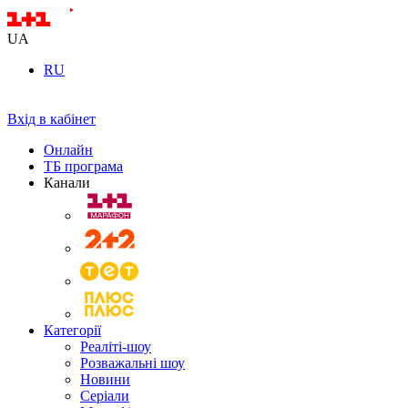
UA
RU
Вхід в кабінет
Онлайн
ТБ програма
Канали
Категорії
Реаліті-шоу
Розважальні шоу
Новини
Серіали