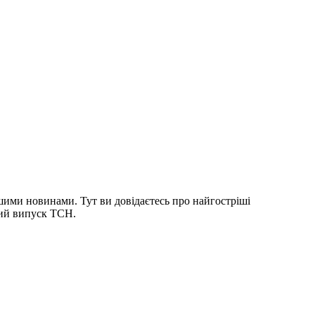
шими новинами. Тут ви довідаєтесь про найгостріші
ний випуск ТСН.