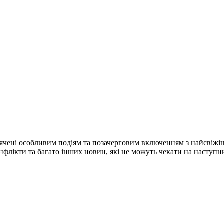
ячені особливим подіям та позачерговим включенням з найсвіжі
конфлікти та багато інших новин, які не можуть чекати на наступ