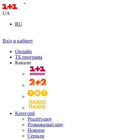
UA
RU
Вхід в кабінет
Онлайн
ТБ програма
Канали
Категорії
Реаліті-шоу
Розважальні шоу
Новини
Серіали