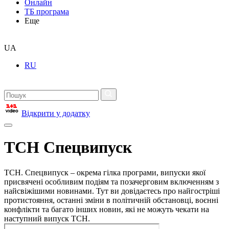
Онлайн
ТБ програма
Еще
UA
RU
Відкрити у додатку
ТСН Спецвипуск
ТСН. Спецвипуск – окрема гілка програми, випуски якої
присвячені особливим подіям та позачерговим включенням з
найсвіжішими новинами. Тут ви довідаєтесь про найгостріші
протистояння, останні зміни в політичній обстановці, воєнні
конфлікти та багато інших новин, які не можуть чекати на
наступний випуск ТСН.