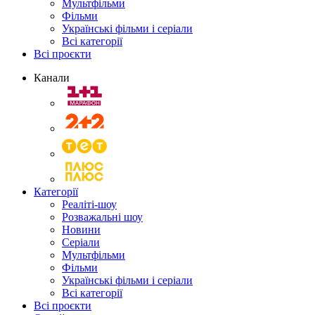
Мультфільми
Фільми
Українські фільми і серіали
Всі категорії
Всі проєкти
Канали
Категорії
Реаліті-шоу
Розважальні шоу
Новини
Серіали
Мультфільми
Фільми
Українські фільми і серіали
Всі категорії
Всі проєкти