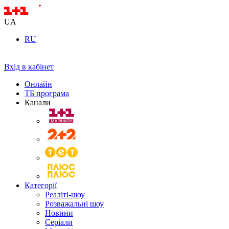
UA
RU
Вхід в кабінет
Онлайн
ТБ програма
Канали
Категорії
Реаліті-шоу
Розважальні шоу
Новини
Серіали