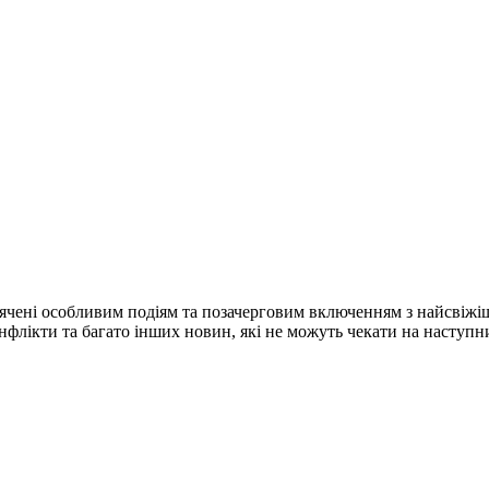
ячені особливим подіям та позачерговим включенням з найсвіжі
конфлікти та багато інших новин, які не можуть чекати на наступ