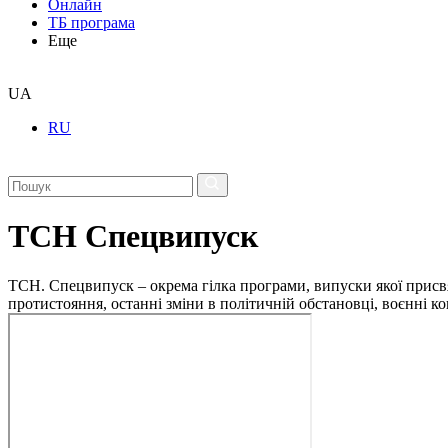
Онлайн
ТБ програма
Еще
UA
RU
ТСН Спецвипуск
ТСН. Спецвипуск – окрема гілка програми, випуски якої присв
протистояння, останні зміни в політичній обстановці, воєнні 