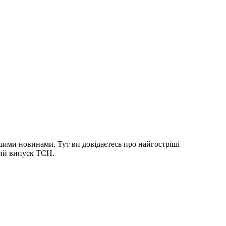
шими новинами. Тут ви довідаєтесь про найгостріші
ний випуск ТСН.