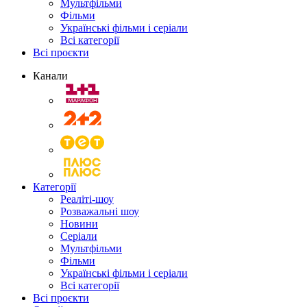
Мультфільми
Фільми
Українські фільми і серіали
Всі категорії
Всі проєкти
Канали
Категорії
Реаліті-шоу
Розважальні шоу
Новини
Серіали
Мультфільми
Фільми
Українські фільми і серіали
Всі категорії
Всі проєкти