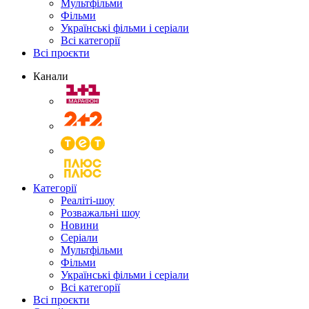
Мультфільми
Фільми
Українські фільми і серіали
Всі категорії
Всі проєкти
Канали
Категорії
Реаліті-шоу
Розважальні шоу
Новини
Серіали
Мультфільми
Фільми
Українські фільми і серіали
Всі категорії
Всі проєкти