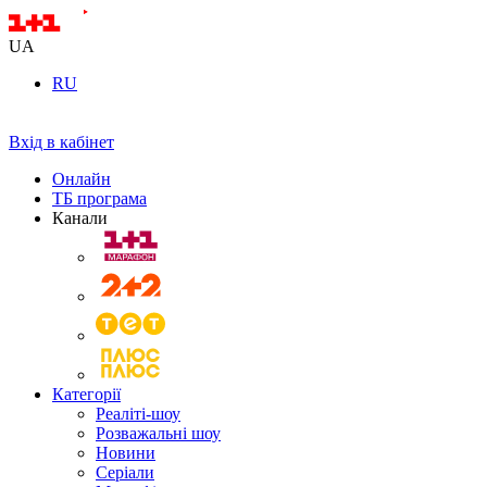
UA
RU
Вхід в кабінет
Онлайн
ТБ програма
Канали
Категорії
Реаліті-шоу
Розважальні шоу
Новини
Серіали