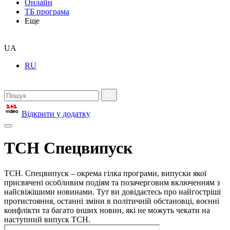
Онлайн
ТБ програма
Еще
UA
RU
Відкрити у додатку
ТСН Спецвипуск
ТСН. Спецвипуск – окрема гілка програми, випуски якої
присвячені особливим подіям та позачерговим включенням з
найсвіжішими новинами. Тут ви довідаєтесь про найгостріші
протистояння, останні зміни в політичній обстановці, воєнні
конфлікти та багато інших новин, які не можуть чекати на
наступний випуск ТСН.