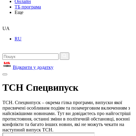
Онлайн
ТБ програма
Еще
UA
RU
Відкрити у додатку
ТСН Спецвипуск
ТСН. Спецвипуск – окрема гілка програми, випуски якої
присвячені особливим подіям та позачерговим включенням з
найсвіжішими новинами. Тут ви довідаєтесь про найгостріші
протистояння, останні зміни в політичній обстановці, воєнні
конфлікти та багато інших новин, які не можуть чекати на
наступний випуск ТСН.