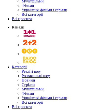
Мультфільми
Фільми
Українські фільми і серіали
Всі категорії
Всі проєкти
Канали
Категорії
Реаліті-шоу
Розважальні шоу
Новини
Серіали
Мультфільми
Фільми
Українські фільми і серіали
Всі категорії
Всі проєкти