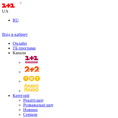
UA
RU
Вхід в кабінет
Онлайн
ТБ програма
Канали
Категорії
Реаліті-шоу
Розважальні шоу
Новини
Серіали