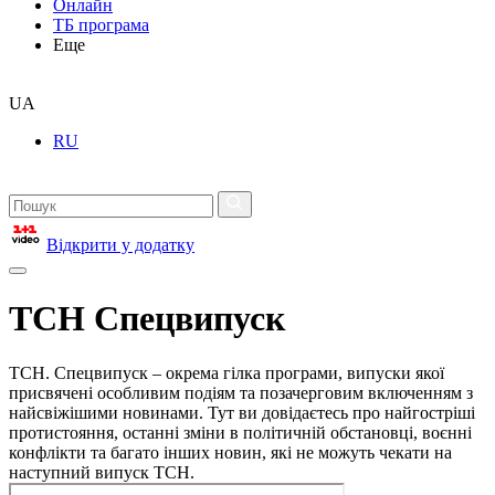
Онлайн
ТБ програма
Еще
UA
RU
Відкрити у додатку
ТСН Спецвипуск
ТСН. Спецвипуск – окрема гілка програми, випуски якої
присвячені особливим подіям та позачерговим включенням з
найсвіжішими новинами. Тут ви довідаєтесь про найгостріші
протистояння, останні зміни в політичній обстановці, воєнні
конфлікти та багато інших новин, які не можуть чекати на
наступний випуск ТСН.