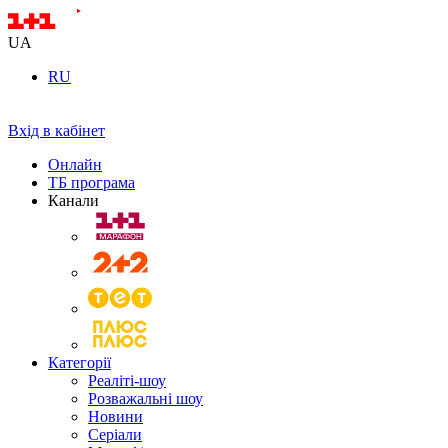
UA
RU
Вхід в кабінет
Онлайн
ТБ програма
Канали
Категорії
Реаліті-шоу
Розважальні шоу
Новини
Серіали