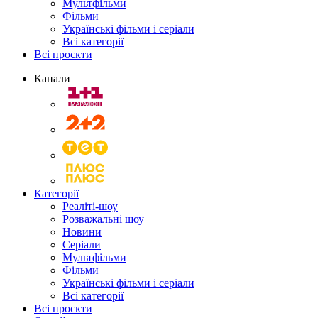
Мультфільми
Фільми
Українські фільми і серіали
Всі категорії
Всі проєкти
Канали
Категорії
Реаліті-шоу
Розважальні шоу
Новини
Серіали
Мультфільми
Фільми
Українські фільми і серіали
Всі категорії
Всі проєкти