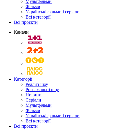
Мультфільми
Фільми
Українські фільми і серіали
Всі категорії
Всі проєкти
Канали
Категорії
Реаліті-шоу
Розважальні шоу
Новини
Серіали
Мультфільми
Фільми
Українські фільми і серіали
Всі категорії
Всі проєкти