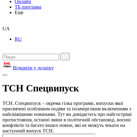
Онлайн
ТБ програма
Еще
UA
RU
Відкрити у додатку
ТСН Спецвипуск
ТСН. Спецвипуск – окрема гілка програми, випуски якої
присвячені особливим подіям та позачерговим включенням з
найсвіжішими новинами. Тут ви довідаєтесь про найгостріші
протистояння, останні зміни в політичній обстановці, воєнні
конфлікти та багато інших новин, які не можуть чекати на
наступний випуск ТСН.