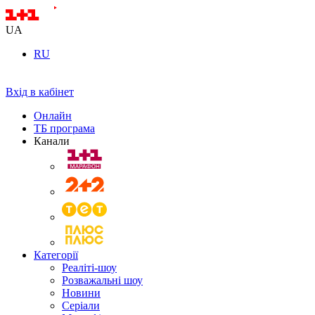
UA
RU
Вхід в кабінет
Онлайн
ТБ програма
Канали
Категорії
Реаліті-шоу
Розважальні шоу
Новини
Серіали