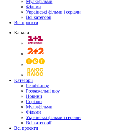
Мультфільми
Фільми
Українські фільми і серіали
Всі категорії
Всі проєкти
Канали
Категорії
Реаліті-шоу
Розважальні шоу
Новини
Серіали
Мультфільми
Фільми
Українські фільми і серіали
Всі категорії
Всі проєкти