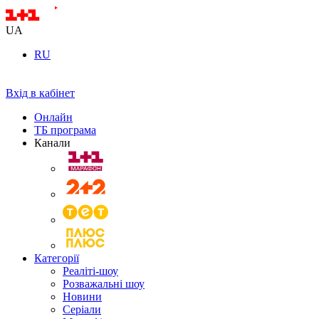
UA
RU
Вхід в кабінет
Онлайн
ТБ програма
Канали
Категорії
Реаліті-шоу
Розважальні шоу
Новини
Серіали