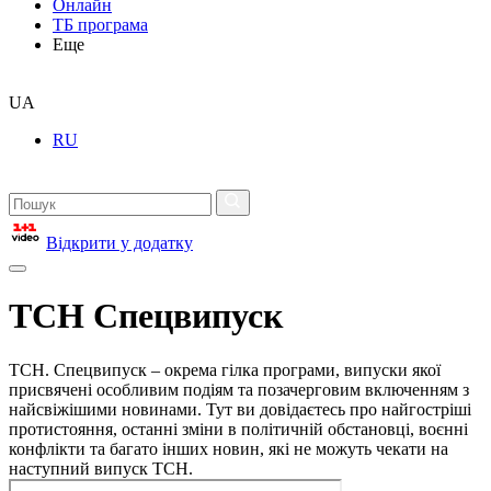
Онлайн
ТБ програма
Еще
UA
RU
Відкрити у додатку
ТСН Спецвипуск
ТСН. Спецвипуск – окрема гілка програми, випуски якої
присвячені особливим подіям та позачерговим включенням з
найсвіжішими новинами. Тут ви довідаєтесь про найгостріші
протистояння, останні зміни в політичній обстановці, воєнні
конфлікти та багато інших новин, які не можуть чекати на
наступний випуск ТСН.