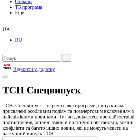
Онлайн
ТБ програма
Еще
UA
RU
Відкрити у додатку
ТСН Спецвипуск
ТСН. Спецвипуск – окрема гілка програми, випуски якої
присвячені особливим подіям та позачерговим включенням з
найсвіжішими новинами. Тут ви довідаєтесь про найгостріші
протистояння, останні зміни в політичній обстановці, воєнні
конфлікти та багато інших новин, які не можуть чекати на
наступний випуск ТСН.