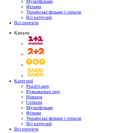
Мультфільми
Фільми
Українські фільми і серіали
Всі категорії
Всі проєкти
Канали
Категорії
Реаліті-шоу
Розважальні шоу
Новини
Серіали
Мультфільми
Фільми
Українські фільми і серіали
Всі категорії
Всі проєкти