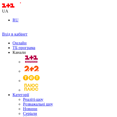
UA
RU
Вхід в кабінет
Онлайн
ТБ програма
Канали
Категорії
Реаліті-шоу
Розважальні шоу
Новини
Серіали