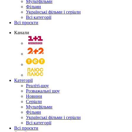
Мультфільми
Фільми
Українські фільми і серіали
Всі категорії
Всі проєкти
Канали
Категорії
Реаліті-шоу
Розважальні шоу
Новини
Серіали
Мультфільми
Фільми
Українські фільми і серіали
Всі категорії
Всі проєкти