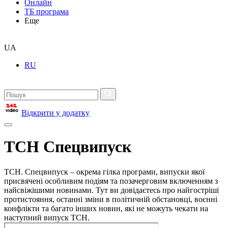
Онлайн
ТБ програма
Еще
UA
RU
Відкрити у додатку
ТСН Спецвипуск
ТСН. Спецвипуск – окрема гілка програми, випуски якої
присвячені особливим подіям та позачерговим включенням з
найсвіжішими новинами. Тут ви довідаєтесь про найгостріші
протистояння, останні зміни в політичній обстановці, воєнні
конфлікти та багато інших новин, які не можуть чекати на
наступний випуск ТСН.