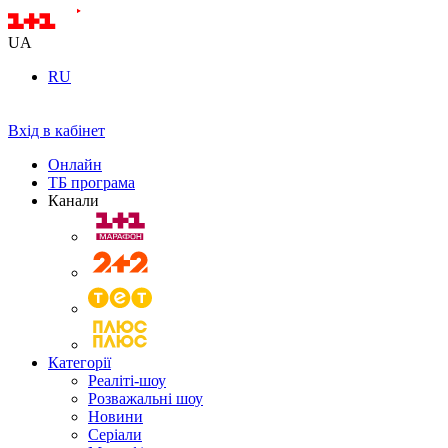
UA
RU
Вхід в кабінет
Онлайн
ТБ програма
Канали
Категорії
Реаліті-шоу
Розважальні шоу
Новини
Серіали