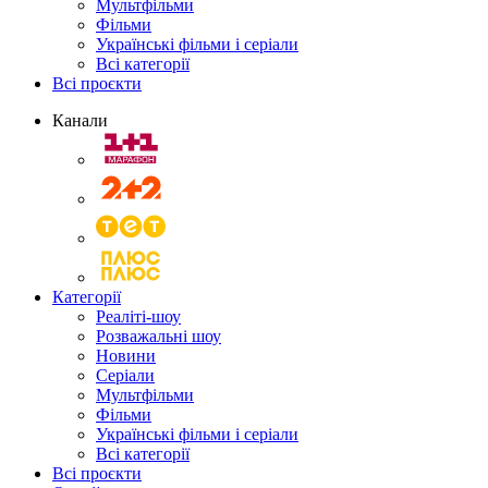
Мультфільми
Фільми
Українські фільми і серіали
Всі категорії
Всі проєкти
Канали
Категорії
Реаліті-шоу
Розважальні шоу
Новини
Серіали
Мультфільми
Фільми
Українські фільми і серіали
Всі категорії
Всі проєкти