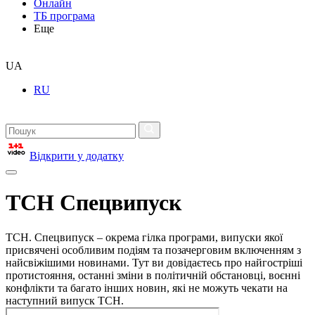
Онлайн
ТБ програма
Еще
UA
RU
Відкрити у додатку
ТСН Спецвипуск
ТСН. Спецвипуск – окрема гілка програми, випуски якої
присвячені особливим подіям та позачерговим включенням з
найсвіжішими новинами. Тут ви довідаєтесь про найгостріші
протистояння, останні зміни в політичній обстановці, воєнні
конфлікти та багато інших новин, які не можуть чекати на
наступний випуск ТСН.