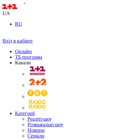
UA
RU
Вхід в кабінет
Онлайн
ТБ програма
Канали
Категорії
Реаліті-шоу
Розважальні шоу
Новини
Серіали