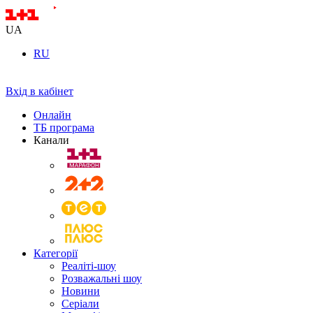
UA
RU
Вхід в кабінет
Онлайн
ТБ програма
Канали
Категорії
Реаліті-шоу
Розважальні шоу
Новини
Серіали