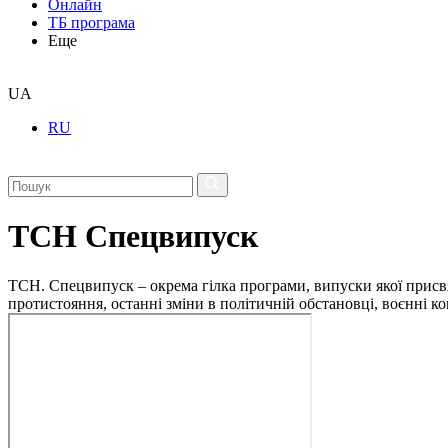
Онлайн
ТБ програма
Еще
UA
RU
ТСН Спецвипуск
ТСН. Спецвипуск – окрема гілка програми, випуски якої присв
протистояння, останні зміни в політичній обстановці, воєнні 