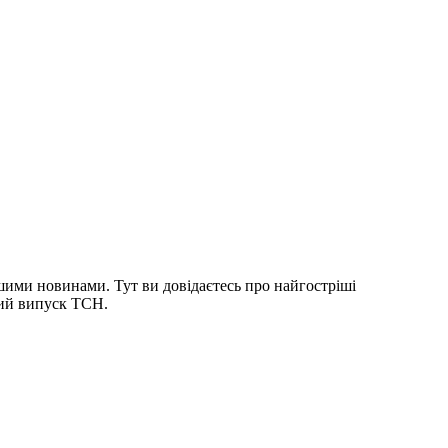
шими новинами. Тут ви довідаєтесь про найгостріші
ний випуск ТСН.