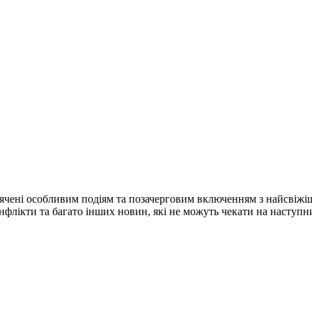
ячені особливим подіям та позачерговим включенням з найсвіжі
конфлікти та багато інших новин, які не можуть чекати на наступ