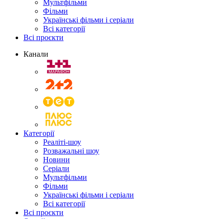
Мультфільми
Фільми
Українські фільми і серіали
Всі категорії
Всі проєкти
Канали
Категорії
Реаліті-шоу
Розважальні шоу
Новини
Серіали
Мультфільми
Фільми
Українські фільми і серіали
Всі категорії
Всі проєкти