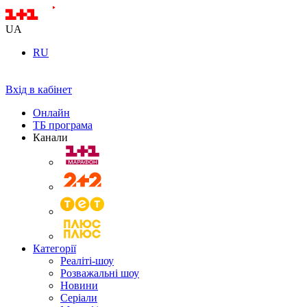
UA
RU
Вхід в кабінет
Онлайн
ТБ програма
Канали
Категорії
Реаліті-шоу
Розважальні шоу
Новини
Серіали