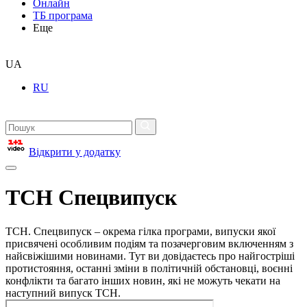
Онлайн
ТБ програма
Еще
UA
RU
Відкрити у додатку
ТСН Спецвипуск
ТСН. Спецвипуск – окрема гілка програми, випуски якої
присвячені особливим подіям та позачерговим включенням з
найсвіжішими новинами. Тут ви довідаєтесь про найгостріші
протистояння, останні зміни в політичній обстановці, воєнні
конфлікти та багато інших новин, які не можуть чекати на
наступний випуск ТСН.