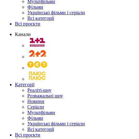
Мультфільми
Фільми
Українські фільми і серіали
Всі категорії
Всі проєкти
Канали
Категорії
Реаліті-шоу
Розважальні шоу
Новини
Серіали
Мультфільми
Фільми
Українські фільми і серіали
Всі категорії
Всі проєкти