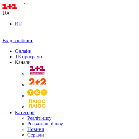
UA
RU
Вхід в кабінет
Онлайн
ТБ програма
Канали
Категорії
Реаліті-шоу
Розважальні шоу
Новини
Серіали