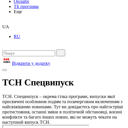
Онлайн
ТБ програма
Еще
UA
RU
Відкрити у додатку
ТСН Спецвипуск
ТСН. Спецвипуск – окрема гілка програми, випуски якої
присвячені особливим подіям та позачерговим включенням з
найсвіжішими новинами. Тут ви довідаєтесь про найгостріші
протистояння, останні зміни в політичній обстановці, воєнні
конфлікти та багато інших новин, які не можуть чекати на
наступний випуск ТСН.