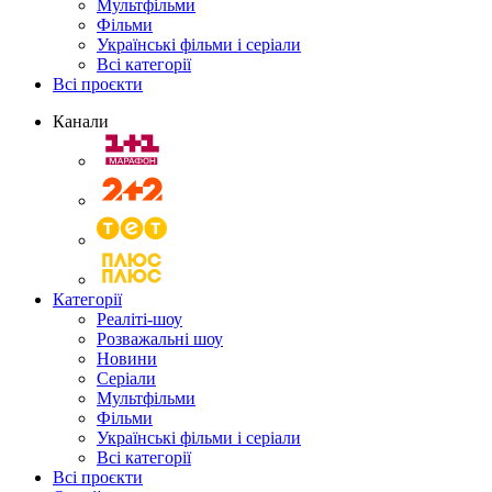
Мультфільми
Фільми
Українські фільми і серіали
Всі категорії
Всі проєкти
Канали
Категорії
Реаліті-шоу
Розважальні шоу
Новини
Серіали
Мультфільми
Фільми
Українські фільми і серіали
Всі категорії
Всі проєкти