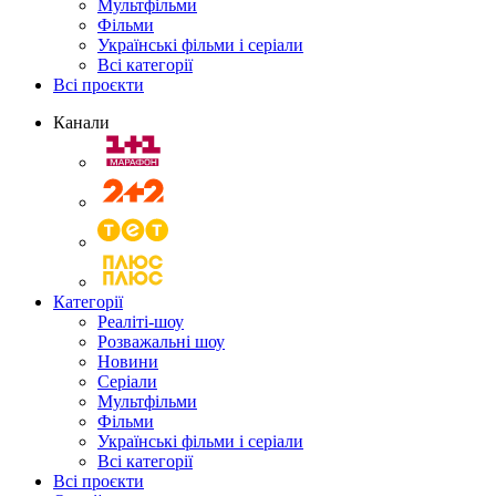
Мультфільми
Фільми
Українські фільми і серіали
Всі категорії
Всі проєкти
Канали
Категорії
Реаліті-шоу
Розважальні шоу
Новини
Серіали
Мультфільми
Фільми
Українські фільми і серіали
Всі категорії
Всі проєкти