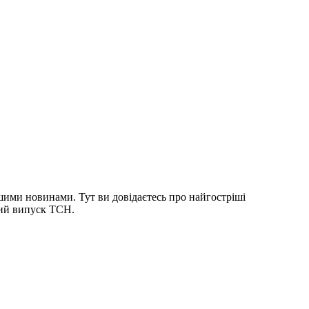
шими новинами. Тут ви довідаєтесь про найгостріші
ний випуск ТСН.