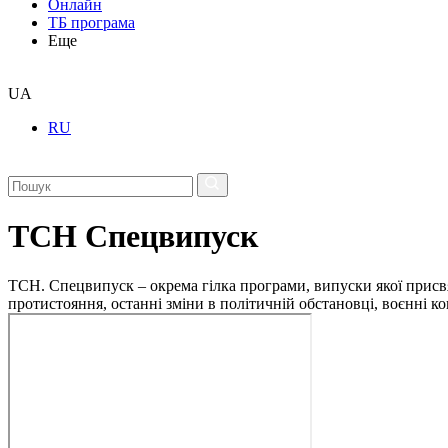
Онлайн
ТБ програма
Еще
UA
RU
ТСН Спецвипуск
ТСН. Спецвипуск – окрема гілка програми, випуски якої присв
протистояння, останні зміни в політичній обстановці, воєнні 