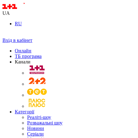
UA
RU
Вхід в кабінет
Онлайн
ТБ програма
Канали
Категорії
Реаліті-шоу
Розважальні шоу
Новини
Серіали