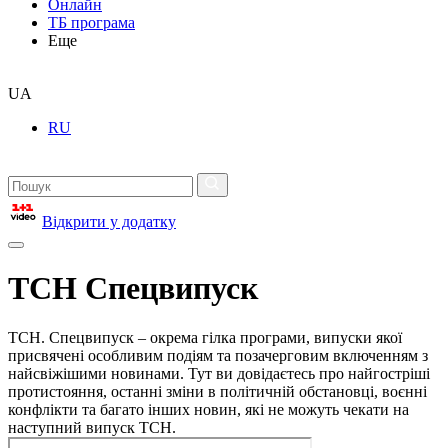
Онлайн
ТБ програма
Еще
UA
RU
Відкрити у додатку
ТСН Спецвипуск
ТСН. Спецвипуск – окрема гілка програми, випуски якої
присвячені особливим подіям та позачерговим включенням з
найсвіжішими новинами. Тут ви довідаєтесь про найгостріші
протистояння, останні зміни в політичній обстановці, воєнні
конфлікти та багато інших новин, які не можуть чекати на
наступний випуск ТСН.