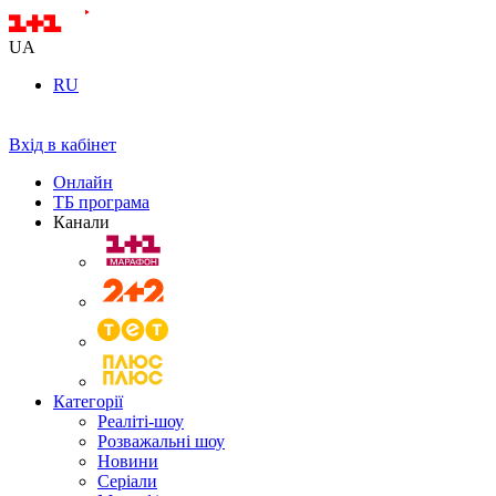
UA
RU
Вхід в кабінет
Онлайн
ТБ програма
Канали
Категорії
Реаліті-шоу
Розважальні шоу
Новини
Серіали