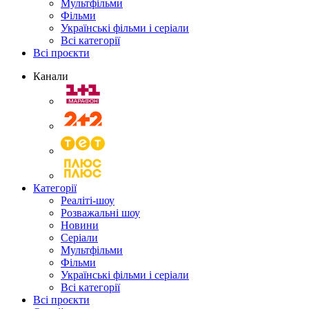
Мультфільми
Фільми
Українські фільми і серіали
Всі категорії
Всі проєкти
Канали
Категорії
Реаліті-шоу
Розважальні шоу
Новини
Серіали
Мультфільми
Фільми
Українські фільми і серіали
Всі категорії
Всі проєкти