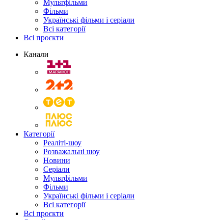
Мультфільми
Фільми
Українські фільми і серіали
Всі категорії
Всі проєкти
Канали
Категорії
Реаліті-шоу
Розважальні шоу
Новини
Серіали
Мультфільми
Фільми
Українські фільми і серіали
Всі категорії
Всі проєкти