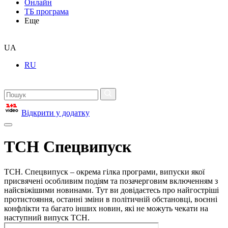
Онлайн
ТБ програма
Еще
UA
RU
Відкрити у додатку
ТСН Спецвипуск
ТСН. Спецвипуск – окрема гілка програми, випуски якої
присвячені особливим подіям та позачерговим включенням з
найсвіжішими новинами. Тут ви довідаєтесь про найгостріші
протистояння, останні зміни в політичній обстановці, воєнні
конфлікти та багато інших новин, які не можуть чекати на
наступний випуск ТСН.