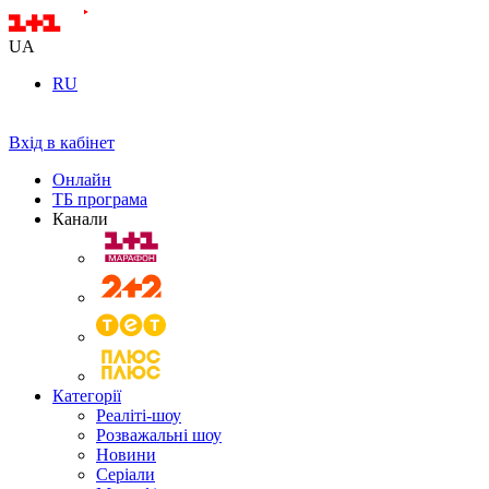
UA
RU
Вхід в кабінет
Онлайн
ТБ програма
Канали
Категорії
Реаліті-шоу
Розважальні шоу
Новини
Серіали