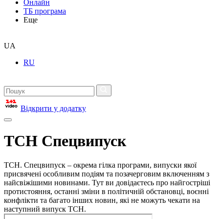
Онлайн
ТБ програма
Еще
UA
RU
Відкрити у додатку
ТСН Спецвипуск
ТСН. Спецвипуск – окрема гілка програми, випуски якої
присвячені особливим подіям та позачерговим включенням з
найсвіжішими новинами. Тут ви довідаєтесь про найгостріші
протистояння, останні зміни в політичній обстановці, воєнні
конфлікти та багато інших новин, які не можуть чекати на
наступний випуск ТСН.