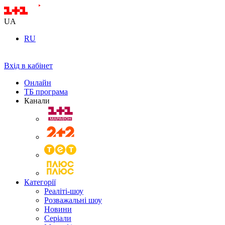
UA
RU
Вхід в кабінет
Онлайн
ТБ програма
Канали
Категорії
Реаліті-шоу
Розважальні шоу
Новини
Серіали