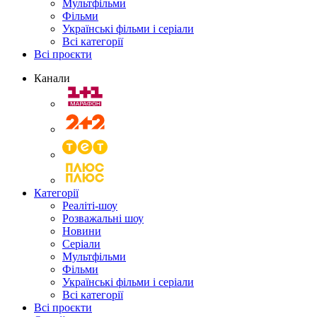
Мультфільми
Фільми
Українські фільми і серіали
Всі категорії
Всі проєкти
Канали
Категорії
Реаліті-шоу
Розважальні шоу
Новини
Серіали
Мультфільми
Фільми
Українські фільми і серіали
Всі категорії
Всі проєкти