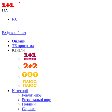
UA
RU
Вхід в кабінет
Онлайн
ТБ програма
Канали
Категорії
Реаліті-шоу
Розважальні шоу
Новини
Серіали