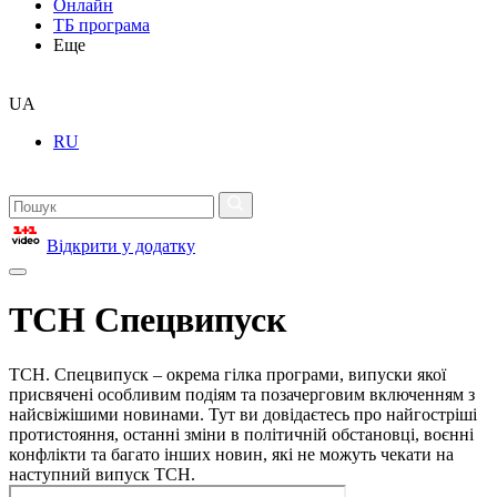
Онлайн
ТБ програма
Еще
UA
RU
Відкрити у додатку
ТСН Спецвипуск
ТСН. Спецвипуск – окрема гілка програми, випуски якої
присвячені особливим подіям та позачерговим включенням з
найсвіжішими новинами. Тут ви довідаєтесь про найгостріші
протистояння, останні зміни в політичній обстановці, воєнні
конфлікти та багато інших новин, які не можуть чекати на
наступний випуск ТСН.