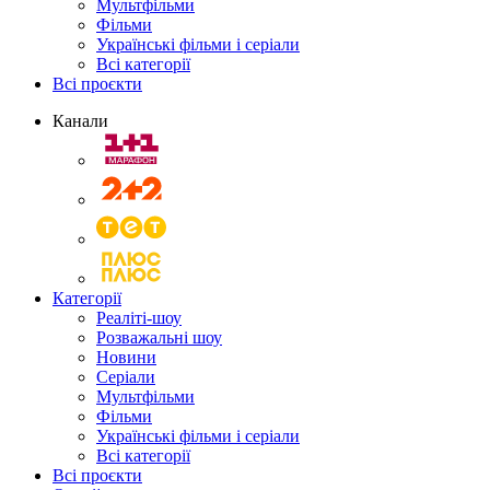
Мультфільми
Фільми
Українські фільми і серіали
Всі категорії
Всі проєкти
Канали
Категорії
Реаліті-шоу
Розважальні шоу
Новини
Серіали
Мультфільми
Фільми
Українські фільми і серіали
Всі категорії
Всі проєкти