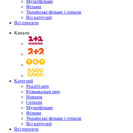
Мультфільми
Фільми
Українські фільми і серіали
Всі категорії
Всі проєкти
Канали
Категорії
Реаліті-шоу
Розважальні шоу
Новини
Серіали
Мультфільми
Фільми
Українські фільми і серіали
Всі категорії
Всі проєкти