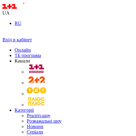
UA
RU
Вхід в кабінет
Онлайн
ТБ програма
Канали
Категорії
Реаліті-шоу
Розважальні шоу
Новини
Серіали