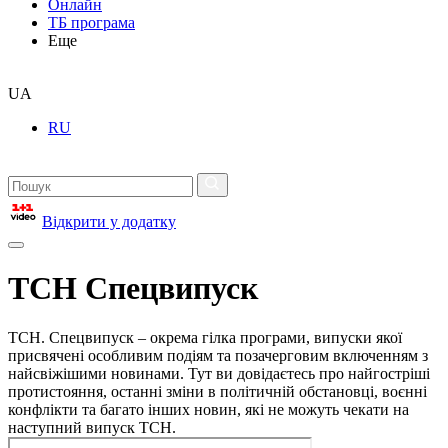
Онлайн
ТБ програма
Еще
UA
RU
Відкрити у додатку
ТСН Спецвипуск
ТСН. Спецвипуск – окрема гілка програми, випуски якої
присвячені особливим подіям та позачерговим включенням з
найсвіжішими новинами. Тут ви довідаєтесь про найгостріші
протистояння, останні зміни в політичній обстановці, воєнні
конфлікти та багато інших новин, які не можуть чекати на
наступний випуск ТСН.