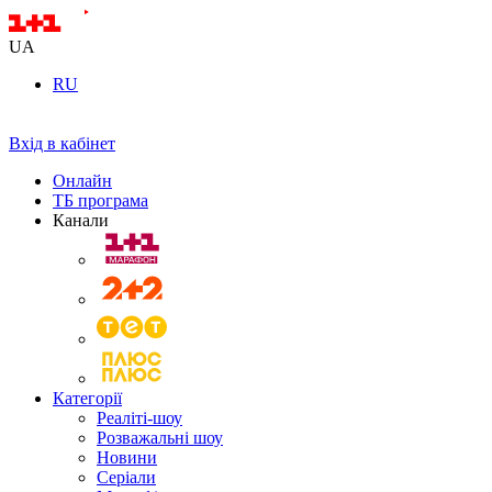
UA
RU
Вхід в кабінет
Онлайн
ТБ програма
Канали
Категорії
Реаліті-шоу
Розважальні шоу
Новини
Серіали