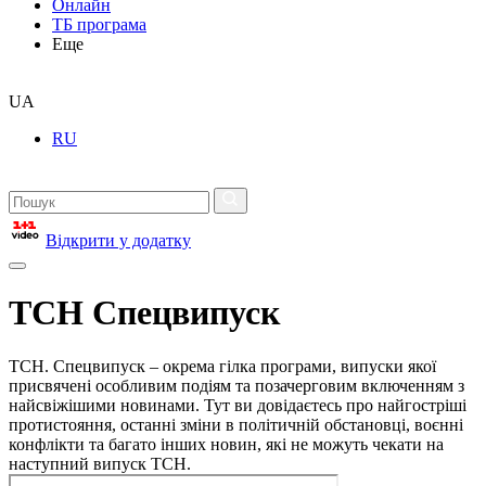
Онлайн
ТБ програма
Еще
UA
RU
Відкрити у додатку
ТСН Спецвипуск
ТСН. Спецвипуск – окрема гілка програми, випуски якої
присвячені особливим подіям та позачерговим включенням з
найсвіжішими новинами. Тут ви довідаєтесь про найгостріші
протистояння, останні зміни в політичній обстановці, воєнні
конфлікти та багато інших новин, які не можуть чекати на
наступний випуск ТСН.