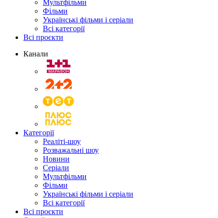
Мультфільми
Фільми
Українські фільми і серіали
Всі категорії
Всі проєкти
Канали
Категорії
Реаліті-шоу
Розважальні шоу
Новини
Серіали
Мультфільми
Фільми
Українські фільми і серіали
Всі категорії
Всі проєкти