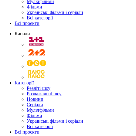
Мультфільми
Фільми
Українські фільми і серіали
Всі категорії
Всі проєкти
Канали
Категорії
Реаліті-шоу
Розважальні шоу
Новини
Серіали
Мультфільми
Фільми
Українські фільми і серіали
Всі категорії
Всі проєкти