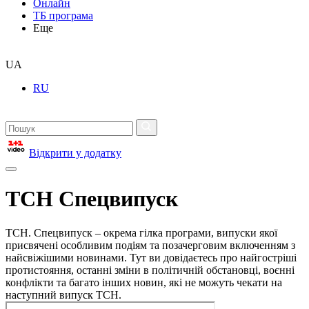
Онлайн
ТБ програма
Еще
UA
RU
Відкрити у додатку
ТСН Спецвипуск
ТСН. Спецвипуск – окрема гілка програми, випуски якої
присвячені особливим подіям та позачерговим включенням з
найсвіжішими новинами. Тут ви довідаєтесь про найгостріші
протистояння, останні зміни в політичній обстановці, воєнні
конфлікти та багато інших новин, які не можуть чекати на
наступний випуск ТСН.