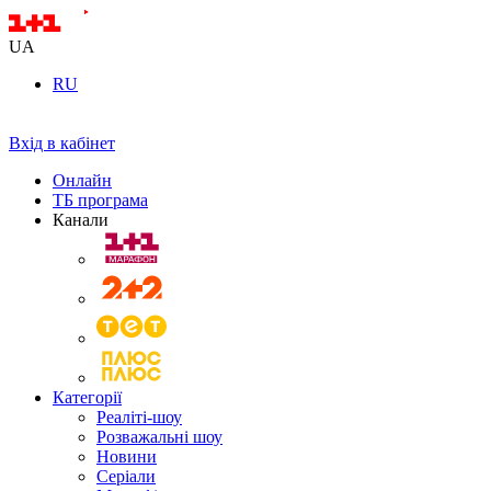
UA
RU
Вхід в кабінет
Онлайн
ТБ програма
Канали
Категорії
Реаліті-шоу
Розважальні шоу
Новини
Серіали