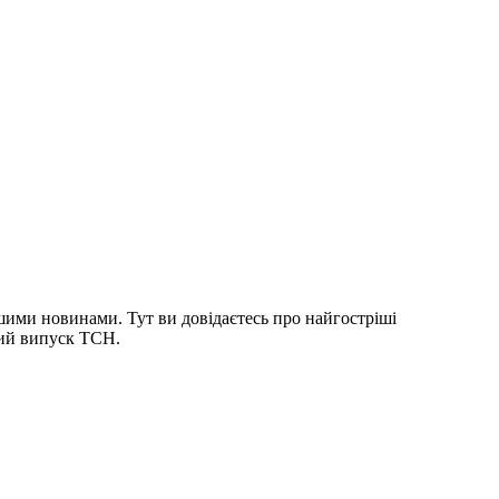
шими новинами. Тут ви довідаєтесь про найгостріші
ний випуск ТСН.