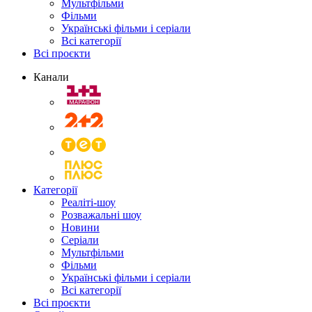
Мультфільми
Фільми
Українські фільми і серіали
Всі категорії
Всі проєкти
Канали
Категорії
Реаліті-шоу
Розважальні шоу
Новини
Серіали
Мультфільми
Фільми
Українські фільми і серіали
Всі категорії
Всі проєкти