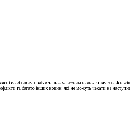
ячені особливим подіям та позачерговим включенням з найсвіжі
конфлікти та багато інших новин, які не можуть чекати на наступ