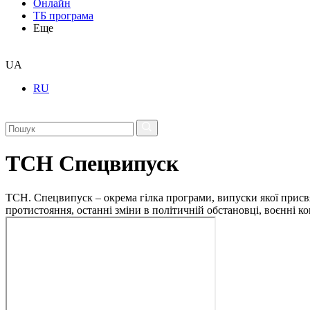
Онлайн
ТБ програма
Еще
UA
RU
ТСН Спецвипуск
ТСН. Спецвипуск – окрема гілка програми, випуски якої присв
протистояння, останні зміни в політичній обстановці, воєнні 