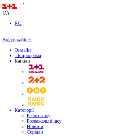
UA
RU
Вхід в кабінет
Онлайн
ТБ програма
Канали
Категорії
Реаліті-шоу
Розважальні шоу
Новини
Серіали