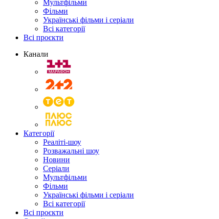
Мультфільми
Фільми
Українські фільми і серіали
Всі категорії
Всі проєкти
Канали
Категорії
Реаліті-шоу
Розважальні шоу
Новини
Серіали
Мультфільми
Фільми
Українські фільми і серіали
Всі категорії
Всі проєкти