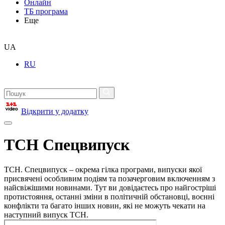
Онлайн
ТБ програма
Еще
UA
RU
Відкрити у додатку
ТСН Спецвипуск
ТСН. Спецвипуск – окрема гілка програми, випуски якої
присвячені особливим подіям та позачерговим включенням з
найсвіжішими новинами. Тут ви довідаєтесь про найгостріші
протистояння, останні зміни в політичній обстановці, воєнні
конфлікти та багато інших новин, які не можуть чекати на
наступний випуск ТСН.