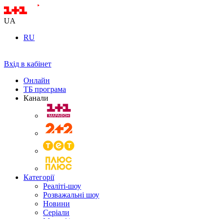
UA
RU
Вхід в кабінет
Онлайн
ТБ програма
Канали
Категорії
Реаліті-шоу
Розважальні шоу
Новини
Серіали