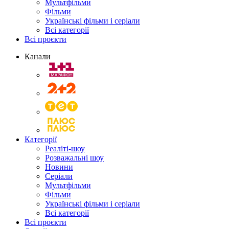
Мультфільми
Фільми
Українські фільми і серіали
Всі категорії
Всі проєкти
Канали
Категорії
Реаліті-шоу
Розважальні шоу
Новини
Серіали
Мультфільми
Фільми
Українські фільми і серіали
Всі категорії
Всі проєкти