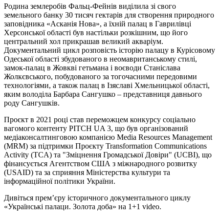
Родина землеробів Фальц-Фейнів виділила зі свого
земельного банку 30 тисяч гектарів для створення природного
заповідника «Асканія Нова», а їхній палац в Гаврилівці
Херсонської області був настільки розкішним, що його
центральний хол прикрашав великий акваріум.
Документальний цикл розповість історію палацу в Курісовому
Одеської області збудованого в неомавританському стилі,
замок-палац в Жовкві гетьмана і воєводи Станіслава
Жолкєвського, побудованого за тогочасними передовими
технологіями, а також палац в Ізяславі Хмельницької області,
яким володіла Барбара Сангушко – представниця давнього
роду Сангушків.
Проєкт в 2021 році став переможцем конкурсу соціально
вагомого контенту PITCH UA 3, що був організований
медіаконсалтинговою компанією Media Resourсes Management
(MRM) за підтримки Проєкту Transformation Communications
Activity (TCA) та "Зміцнення Громадської Довіри" (UCBI), що
фінансується Агентством США з міжнародного розвитку
(USAID) та за сприяння Міністерства культури та
інформаційної політики України.
Дивіться прем’єру історичного документального циклу
«Українські палаци. Золота доба» на 1+1 video.