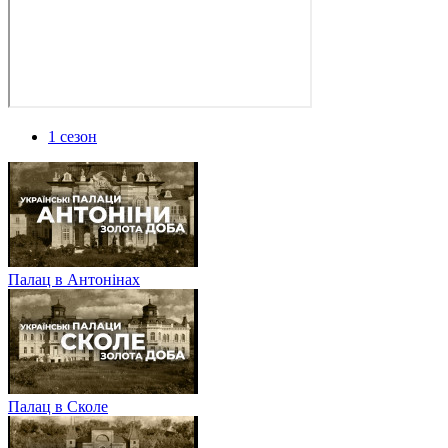
1 сезон
Палац в Антонінах
Палац в Сколе