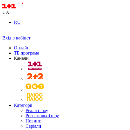
UA
RU
Вхід в кабінет
Онлайн
ТБ програма
Канали
Категорії
Реаліті-шоу
Розважальні шоу
Новини
Серіали