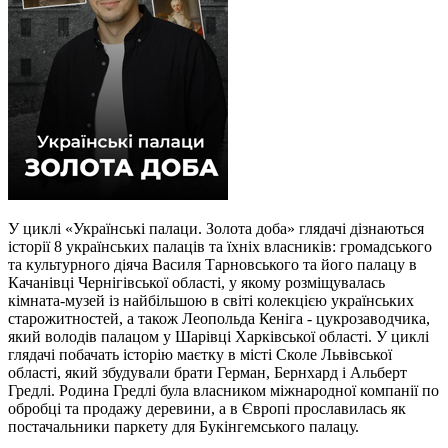
У циклі «Українські палаци. Золота доба» глядачі дізнаються
історії 8 українських палаців та їхніх власників: громадського
та культурного діяча Василя Тарновського та його палацу в
Качанівці Чернігівської області, у якому розміщувалась
кімната-музей із найбільшою в світі колекцією українських
старожитностей, а також Леопольда Кеніга - цукрозаводчика,
який володів палацом у Шарівці Харківської області. У циклі
глядачі побачать історію маєтку в місті Сколе Львівської
області, який збудували брати Герман, Бернхард і Альберт
Гредлі. Родина Гредлі була власником міжнародної компанії по
обробці та продажу деревини, а в Європі прославилась як
постачальники паркету для Букінгемського палацу.