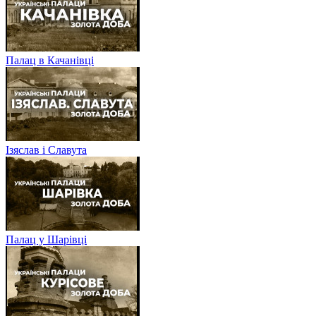
Палац в Качанівці
Ізяслав і Славута
Палац у Шарівці