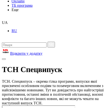
Онлайн
ТБ програма
Еще
UA
RU
Відкрити у додатку
ТСН Спецвипуск
ТСН. Спецвипуск – окрема гілка програми, випуски якої
присвячені особливим подіям та позачерговим включенням з
найсвіжішими новинами. Тут ви довідаєтесь про найгостріші
протистояння, останні зміни в політичній обстановці, воєнні
конфлікти та багато інших новин, які не можуть чекати на
наступний випуск ТСН.