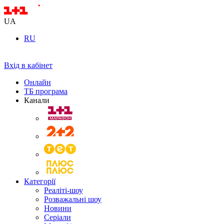
UA
RU
Вхід в кабінет
Онлайн
ТБ програма
Канали
Категорії
Реаліті-шоу
Розважальні шоу
Новини
Серіали