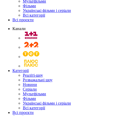
Мультфільми
Фільми
Українські фільми і серіали
Всі категорії
Всі проєкти
Канали
Категорії
Реаліті-шоу
Розважальні шоу
Новини
Серіали
Мультфільми
Фільми
Українські фільми і серіали
Всі категорії
Всі проєкти