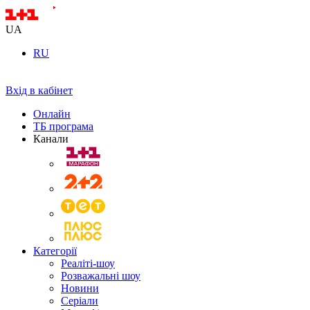
UA
RU
Вхід в кабінет
Онлайн
ТБ програма
Канали
Категорії
Реаліті-шоу
Розважальні шоу
Новини
Серіали