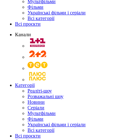
Мультфільми
Фільми
Українські фільми і серіали
Всі категорії
Всі проєкти
Канали
Категорії
Реаліті-шоу
Розважальні шоу
Новини
Серіали
Мультфільми
Фільми
Українські фільми і серіали
Всі категорії
Всі проєкти