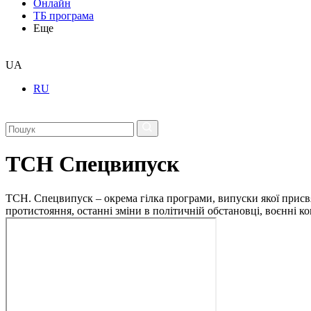
Онлайн
ТБ програма
Еще
UA
RU
ТСН Спецвипуск
ТСН. Спецвипуск – окрема гілка програми, випуски якої присв
протистояння, останні зміни в політичній обстановці, воєнні 