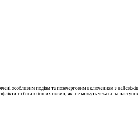
ячені особливим подіям та позачерговим включенням з найсвіжі
конфлікти та багато інших новин, які не можуть чекати на наступ