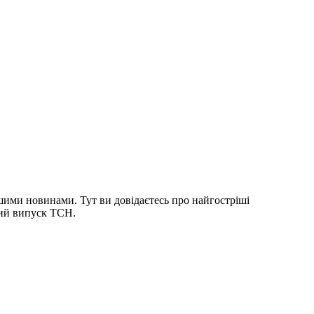
шими новинами. Тут ви довідаєтесь про найгостріші
ний випуск ТСН.