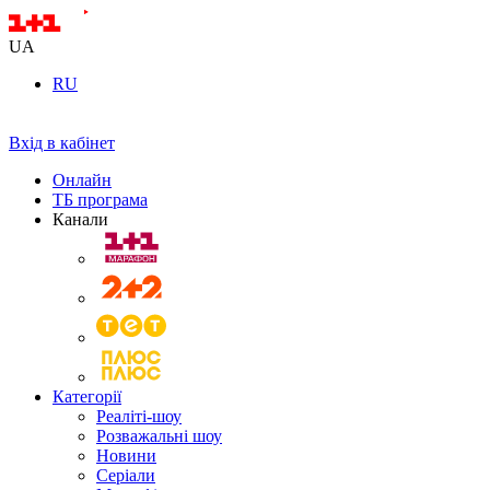
UA
RU
Вхід в кабінет
Онлайн
ТБ програма
Канали
Категорії
Реаліті-шоу
Розважальні шоу
Новини
Серіали