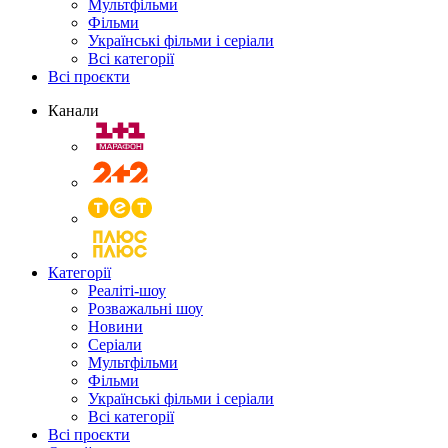
Мультфільми
Фільми
Українські фільми і серіали
Всі категорії
Всі проєкти
Канали
Категорії
Реаліті-шоу
Розважальні шоу
Новини
Серіали
Мультфільми
Фільми
Українські фільми і серіали
Всі категорії
Всі проєкти