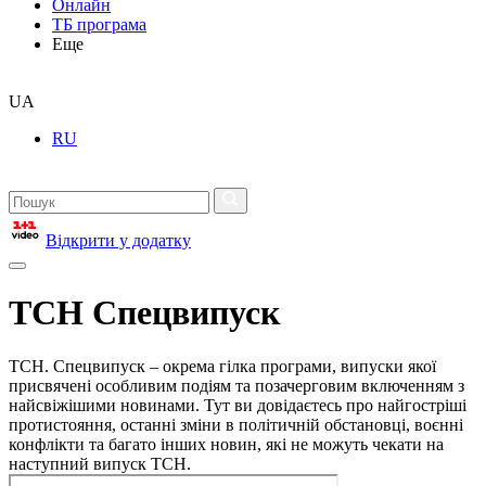
Онлайн
ТБ програма
Еще
UA
RU
Відкрити у додатку
ТСН Спецвипуск
ТСН. Спецвипуск – окрема гілка програми, випуски якої
присвячені особливим подіям та позачерговим включенням з
найсвіжішими новинами. Тут ви довідаєтесь про найгостріші
протистояння, останні зміни в політичній обстановці, воєнні
конфлікти та багато інших новин, які не можуть чекати на
наступний випуск ТСН.